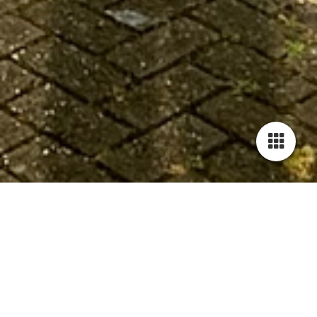
Cookie-instellingen
Deze website maakt gebruik van cookies om bezoekers een optimale
gebruikerservaring te bieden. Bepaalde inhoud van derden wordt
alleen weergegeven als "Inhoud van derden" is ingeschakeld.
Technisch noodzakelijk
Deze cookies zijn noodzakelijk voor de werking van de website,
Bedrijfskleding reinigen is onze specialiteit .
bijvoorbeeld om deze te beschermen tegen aanvallen van hackers en
om te zorgen voor een uniforme uitstraling van de site, aangepast op de
ook voor
vraag van bezoekers.